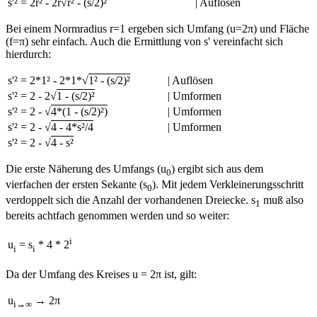
s'² = 2r² - 2r√
r² - (s/2)²
| Auflösen
Bei einem Normradius r=1 ergeben sich Umfang (u=2π) und Fläche
(f=π) sehr einfach. Auch die Ermittlung von s' vereinfacht sich
hierdurch:
s'² = 2*1² - 2*1*√
1² - (s/2)²
| Auflösen
s'² = 2 - 2√
1 - (s/2)²
| Umformen
s'² = 2 - √
4*(1 - (s/2)²)
| Umformen
s'² = 2 - √
4 - 4*s²/4
| Umformen
s'² = 2 - √
4 - s²
Die erste Näherung des Umfangs (u
) ergibt sich aus dem
0
vierfachen der ersten Sekante (s
). Mit jedem Verkleinerungsschritt
0
verdoppelt sich die Anzahl der vorhandenen Dreiecke. s
muß also
1
bereits achtfach genommen werden und so weiter:
i
u
= s
* 4 * 2
i
i
Da der Umfang des Kreises u = 2π ist, gilt:
u
→ 2π
i→∞