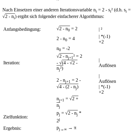
Nach Einsetzen einer anderen Iterationsvariable n
= 2 - s
² (d.h. s
=
i
i
i
√
2 - n
) ergibt sich folgender einfacherer Algorithmus:
i
√
2 - n
= 2
Anfangsbedingung:
| ²
0
| *(-1)
2 - n
= 4
0
+2
n
= -2
0
√
2 - n
² = 2
j+1
|
Iteration:
- √
(4 - √
2 -
Auflösen
n
²)
j
|
2 - n
= 2 -
Auflösen
j+1
| *(-1)
√
4 - (2 - n
)
j
+2
n
= √
2 +
j+1
n
j
p
= √
2 - n
*
j
j
Zielfunktion:
j
2
p
→ π
Ergebnis:
j→∞