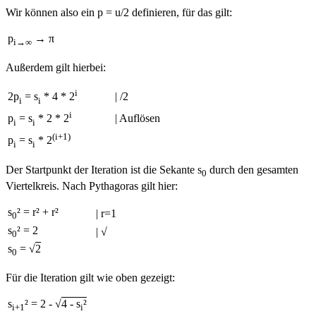
Wir können also ein p = u/2 definieren, für das gilt:
p
→ π
i→∞
Außerdem gilt hierbei:
i
| /2
2p
= s
* 4 * 2
i
i
i
| Auflösen
p
= s
* 2 * 2
i
i
(i+1)
p
= s
* 2
i
i
Der Startpunkt der Iteration ist die Sekante s
durch den gesamten
0
Viertelkreis. Nach Pythagoras gilt hier:
s
² = r² + r²
| r=1
0
s
² = 2
| √
0
s
= √
2
0
Für die Iteration gilt wie oben gezeigt:
s
² = 2 - √
4 - s
²
i+1
i