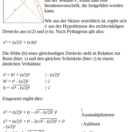
mit der Sekante s', erhält man eine
Iterationsvorschrift, die fortgeführt werden
kann.
Wie aus der Skizze ersichtlich ist, ergibt sich
s' aus der Hypothenuse des rechtwinkligen
Dreiecks aus (s/2) und (r-h). Nach Pythagoras gilt also:
s'² = (s/2)² + (r-h)²
Die Höhe (h) eines gleichseitigen Dreiecks steht in Relation zur
Basis (hier: s) und den gleichen Schenkeln (hier: r) in einem
ähnlichen Verhältnis:
r² = h² + (s/2)²
| - (s/2)²
h² = r² - (s/2)²
| √
h = √
r² - (s/2)²
| √
Eingesetzt ergibt dies:
|
s'² = (s/2)² + (r - √
r² - (s/2)²
)²
Ausmultiplizieren
s'² = (s/2)² + r² - 2r√
r² - (s/2)²
+ r²
| Auflösen
- (s/2)²