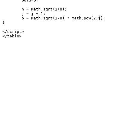
	pold=p;

	n = Math.sqrt(2+n);

	j = j + 1;

	p = Math.sqrt(2-n) * Math.pow(2,j);

}

</script>

</table>
