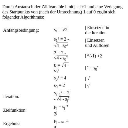
Durch Austausch der Zählvariable i mit j = i+1 und eine Verlegung
des Startpunkts von (nach der Umrechnung) 1 auf 0 ergibt sich
folgender Algorithmus:
| Einsetzen in
s
= √
2
Anfangsbedingung:
1
die Iteration
s
² = 2 -
| Einsetzen
1
und Auflösen
√
4 - s
²
0
2 = 2 -
| *(-1) +2
√
4 - s
²
0
0 = √
4 -
| ² + s
²
0
s
²
0
s
² = 4
| √
0
s
= 2
| √
0
s
² = 2
j+1
Iteration:
- √
4 - s
²
j
p
= s
*
j
j
Zielfunktion:
j
2
p
→
j→∞
Ergebnis:
π