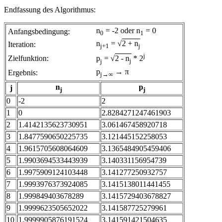
Endfassung des Algorithmus:
n
= -2 oder n
= 0
Anfangsbedingung:
0
1
n
= √
2 + n
Iteration:
j+1
j
j
Zielfunktion:
p
= √
2 - n
* 2
j
j
p
→ π
Ergebnis:
j→∞
n
p
j
j
j
0
-2
2
1
0
2.8284271247461903
2
1.4142135623730951
3.061467458920718
3
1.8477590650225735
3.121445152258053
4
1.9615705608064609
3.1365484905459406
5
1.9903694533443939
3.140331156954739
6
1.9975909124103448
3.141277250932757
7
1.9993976373924085
3.1415138011441455
8
1.999849403678289
3.1415729403678827
9
1.9999623505652022
3.141587725279961
10
1.9999905876191524
3.141591421504635