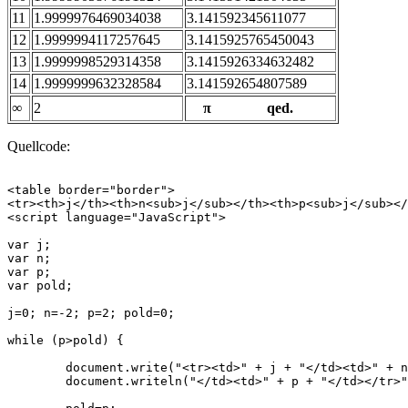
11
1.9999976469034038
3.141592345611077
12
1.9999994117257645
3.1415925765450043
13
1.9999998529314358
3.1415926334632482
14
1.9999999632328584
3.141592654807589
∞
2
π
qed.
Quellcode:
<table border="border">

<tr><th>j</th><th>n<sub>j</sub></th><th>p<sub>j</sub></
<script language="JavaScript">

var j;

var n;

var p;

var pold;

j=0; n=-2; p=2; pold=0;

while (p>pold) {

	document.write("<tr><td>" + j + "</td><td>" + n);

	document.writeln("</td><td>" + p + "</td></tr>");
